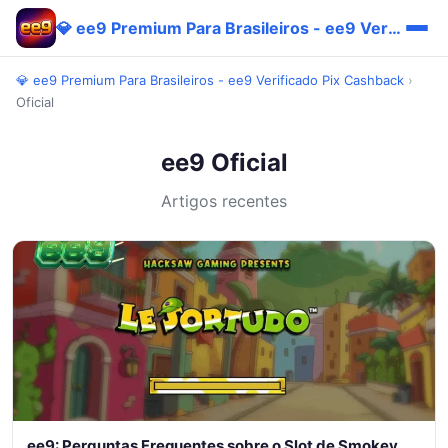
💎 ee9 Premium Para Brasileiros - ee9 Verificado Pix Cashback
💎 ee9 Premium Para Brasileiros - ee9 Verificado Pix Cashback
›
Oficial
ee9 Oficial
Artigos recentes
ee9: Perguntas Frequentes sobre o Slot de Smokey