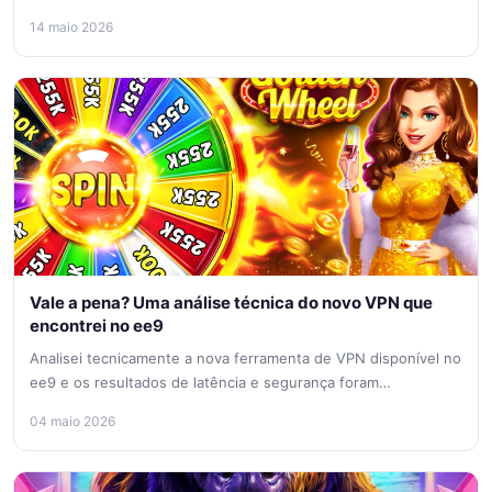
14 maio 2026
Vale a pena? Uma análise técnica do novo VPN que
encontrei no ee9
Analisei tecnicamente a nova ferramenta de VPN disponível no
ee9 e os resultados de latência e segurança foram
surpreendentes para...
04 maio 2026